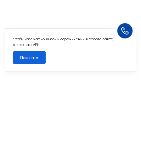
Чтобы избежать ошибок и ограничений в работе сайта,
Похожие квартиры
отключите VPN
Понятно
Все квартиры
Похожие квартиры
2
1-комн. 42,3 м
Срок сдачи II кв. 2027
Первый Московский