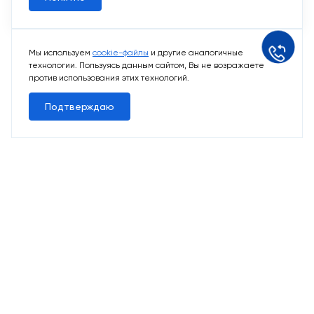
Мы используем
cookie-файлы
и другие аналогичные
технологии. Пользуясь данным сайтом, Вы не возражаете
против использования этих технологий.
Подтверждаю
10 свободных мест
Машино-места
от 2 424 715 ₽
Парковочное место для машины
Выбрать машино-место