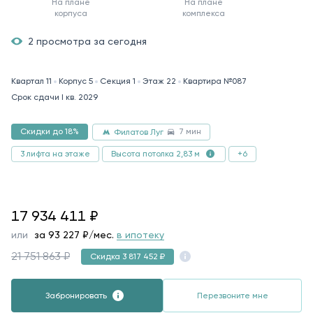
На плане
На плане
корпуса
комплекса
2 просмотра за сегодня
Квартал 11
Корпус 5
Секция 1
Этаж 22
Квартира №087
Срок сдачи I кв. 2029
7 мин
Скидки до 18%
Филатов Луг
3 лифта на этаже
+6
Высота потолка 2,83 м
17934411
17 934 411
₽
или
за
93 227
₽/мес.
в ипотеку
21 751 863 ₽
Скидка 3 817 452 ₽
Забронировать
Перезвоните мне