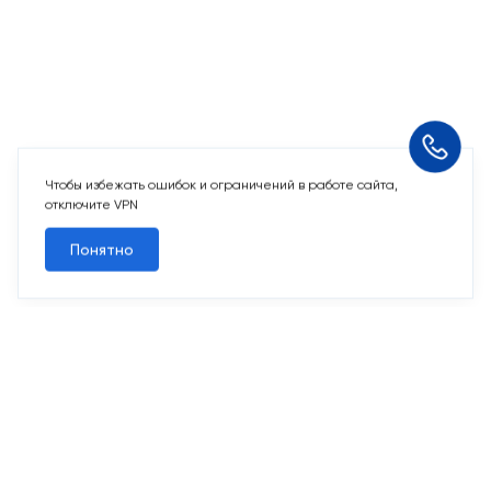
Чтобы избежать ошибок и ограничений в работе сайта,
отключите VPN
Понятно
10 свободных мест
Машино-места
от 2 424 715 ₽
Парковочное место для машины