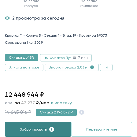
На плане
На плане
корпуса
комплекса
2 просмотра за сегодня
Квартал 11
Корпус 5
Секция 1
Этаж 19
Квартира №073
Срок сдачи I кв. 2029
7 мин
Скидки до 15%
Филатов Луг
3 лифта на этаже
+4
Высота потолка 2,83 м
12448944
12 448 944
₽
или
за
64 712
₽/мес.
в ипотеку
14 645 816 ₽
Скидка 2 196 872 ₽
Забронировать
Перезвоните мне