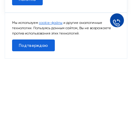
Мы используем
cookie-файлы
и другие аналогичные
технологии. Пользуясь данным сайтом, Вы не возражаете
против использования этих технологий.
Подтверждаю
10 свободных мест
Машино-места
от 2 424 715 ₽
Парковочное место для машины
Выбрать машино-место