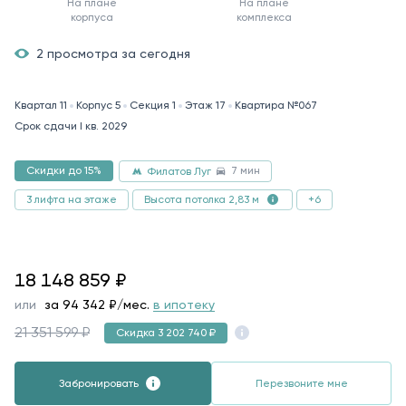
На плане
На плане
корпуса
комплекса
2 просмотра за сегодня
Квартал 11
Корпус 5
Секция 1
Этаж 17
Квартира №067
Срок сдачи I кв. 2029
7 мин
Скидки до 15%
Филатов Луг
3 лифта на этаже
+6
Высота потолка 2,83 м
18148859
18 148 859
₽
или
за
94 342
₽/мес.
в ипотеку
21 351 599 ₽
Скидка 3 202 740 ₽
Забронировать
Перезвоните мне