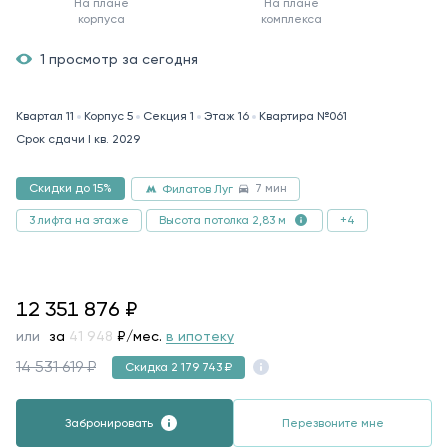
На плане
На плане
корпуса
комплекса
1 просмотр за сегодня
Квартал 11
Корпус 5
Секция 1
Этаж 16
Квартира №061
Срок сдачи I кв. 2029
7 мин
Скидки до 15%
Филатов Луг
3 лифта на этаже
+4
Высота потолка 2,83 м
12351876
12 351 876
₽
или
за
64 208
₽/мес.
в ипотеку
14 531 619 ₽
Скидка 2 179 743 ₽
Забронировать
Перезвоните мне