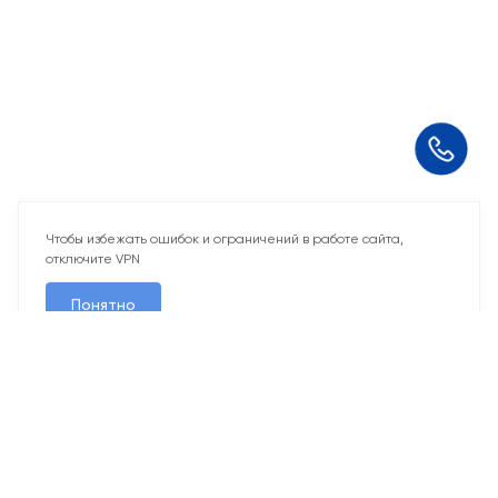
Чтобы избежать ошибок и ограничений в работе сайта,
отключите VPN
Понятно
10 свободных мест
Машино-места
от 2 424 715 ₽
Парковочное место для машины