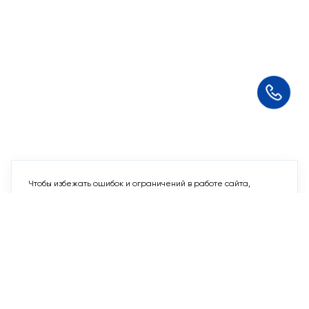
Чтобы избежать ошибок и ограничений в работе сайта,
отключите VPN
Понятно
Мы используем
cookie-файлы
и другие аналогичные
технологии. Пользуясь данным сайтом, Вы не возражаете
против использования этих технологий.
Подтверждаю
10 свободных мест
Машино-места
от 2 424 715 ₽
Парковочное место для машины