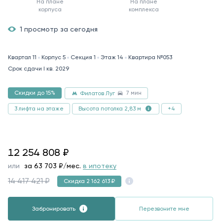
На плане
На плане
корпуса
комплекса
1 просмотр за сегодня
Квартал 11
Корпус 5
Секция 1
Этаж 14
Квартира №053
Срок сдачи I кв. 2029
7 мин
Скидки до 15%
Филатов Луг
3 лифта на этаже
+4
Высота потолка 2,83 м
12254808
12 254 808
₽
или
за
63 703
₽/мес.
в ипотеку
14 417 421 ₽
Скидка 2 162 613 ₽
Забронировать
Перезвоните мне