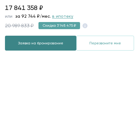
17841358
17 841 358
₽
или
за
92 744
₽/мес.
в ипотеку
20 989 833 ₽
Скидка 3 148 475 ₽
Заявка на бронирование
Перезвоните мне