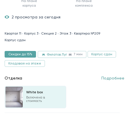
На плане
На плане
корпуса
комплекса
2 просмотра за сегодня
Квартал 11
Корпус 3
Секция 2
Этаж 3
Квартира №209
Корпус сдан
7 мин
Скидки до 15%
Корпус сдан
Филатов Луг
Кладовая на этаже
Отделка
Подробнее
White box
Включена в
стоимость