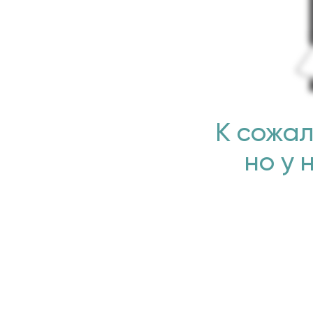
К сожал
но у 