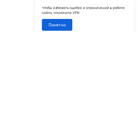
этих технологий.
Подтверждаю
1
7
2
2-комн. 56,4 м
Срок сдачи II кв. 2027
Переделкино Ближнее
 8/17
№543
Квартал 18
Корп. 1
Секц. 11
Этаж 9/17
№548