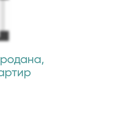
продана,
вартир