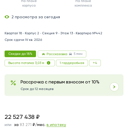
На плане
На плане
корпуса
комплекса
2 просмотра за сегодня
Квартал 18
Корпус 2
Секция 9
Этаж 13
Квартира №442
Срок сдачи IV кв. 2026
5 мин
Скидки до 18%
Рассказовка
1 гардеробная
+4
Высота потолка 3,03 м
Рассрочка с первым взносом от 10%
Срок до 12 месяцев
22527438
22 527 438
₽
или
за
117 103
₽/мес.
в ипотеку