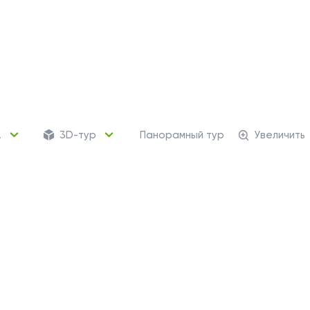
.
3D-тур
Панорамный тур
Увеличить
62 кладовых
Кладовые помещени
от 550 248 ₽
Для хранения сезонных
и крупногабаритных вещей