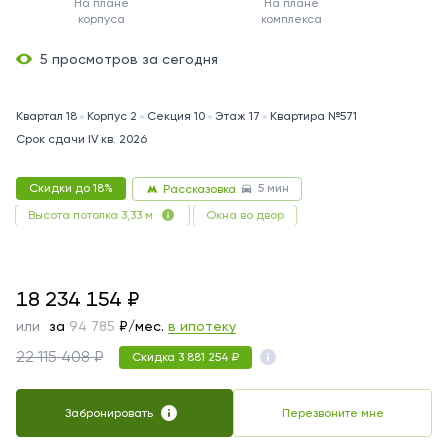
На плане
На плане
корпуса
комплекса
5 просмотров за сегодня
Квартал 18
Корпус 2
Секция 10
Этаж 17
Квартира №571
Срок сдачи IV кв. 2026
5 мин
Скидки до 18%
Рассказовка
Окна во двор
Высота потолка 3,33 м
18234154
18 234 154
₽
или
за
94 785
₽/мес.
в ипотеку
22 115 408 ₽
Скидка 3 881 254 ₽
Забронировать
Перезвоните мне