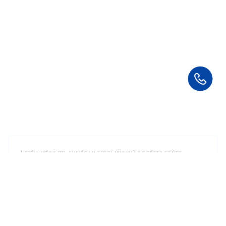
Чтобы избежать ошибок и ограничений в работе сайта,
отключите VPN
Понятно
2 свободных места
Машино-места
от 2 969 243 ₽