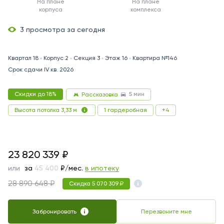
На плане
На плане
корпуса
комплекса
3 просмотра за сегодня
Квартал 18
Корпус 2
Секция 3
Этаж 16
Квартира №146
Срок сдачи IV кв. 2026
5 мин
Скидки до 18%
Рассказовка
1 гардеробная
+4
Высота потолка 3,33 м
23820339
23 820 339
₽
или
за
123 824
₽/мес.
в ипотеку
28 890 648 ₽
Скидка 5 070 309 ₽
Забронировать
Перезвоните мне