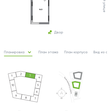
Двор
Планировка
План этажа
План корпуса
Вид из ок