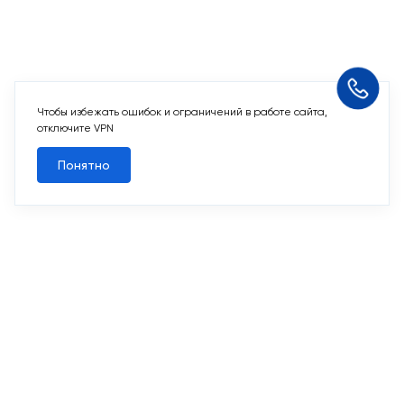
Чтобы избежать ошибок и ограничений в работе сайта,
Похожие квартиры
отключите VPN
Понятно
Все квартиры
Похожие квартиры
2
2-комн. 58,9 м
Срок сдачи II кв. 2027
Переделкино Ближнее