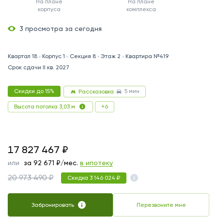
На плане
На плане
корпуса
комплекса
3 просмотра за сегодня
Квартал 18
Корпус 1
Секция 8
Этаж 2
Квартира №419
Срок сдачи II кв. 2027
5 мин
Скидки до 15%
Рассказовка
+6
Высота потолка 3,03 м
17827467
17 827 467
₽
или
за
92 671
₽/мес.
в ипотеку
20 973 490 ₽
Скидка 3 146 024 ₽
Забронировать
Перезвоните мне