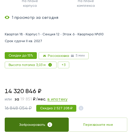
На плане
На плане
корпуса
комплекса
1 просмотр за сегодня
Квартал 18
Корпус 1
Секция 12
Этаж 6
Квартира №610
Срок сдачи II кв. 2027
5 мин
Скидки до 15%
Рассказовка
+3
Высота потолка 3,03 м
14320846
14 320 846
₽
или
за
74 443
₽/мес.
в ипотеку
16 848 054 ₽
Скидка 2 527 208 ₽
Забронировать
Перезвоните мне