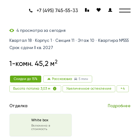
+7 (495) 745-55-33
4 просмотра за сегодня
Квартал 18
Корпус 1
Секция 11
Этаж 10
Квартира №555
Срок сдачи II кв. 2027
2
1-комн. 45,2 м
5 мин
Скидки до 15%
Рассказовка
Увеличенное остекление
+4
Высота потолка 3,03 м
Отделка
Подробнее
White box
Включена в
стоимость