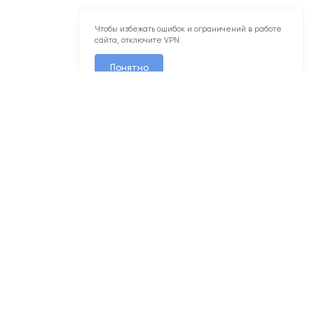
сайта, отключите VPN
Понятно
2
1-комн. 35,9 м
Корпус сдан
Переделкино Ближнее
1/17
№051
Квартал 17
Корп. 1
Секц. 6
Этаж 4/17
№457