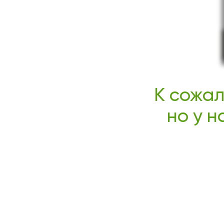
К сожал
но у н