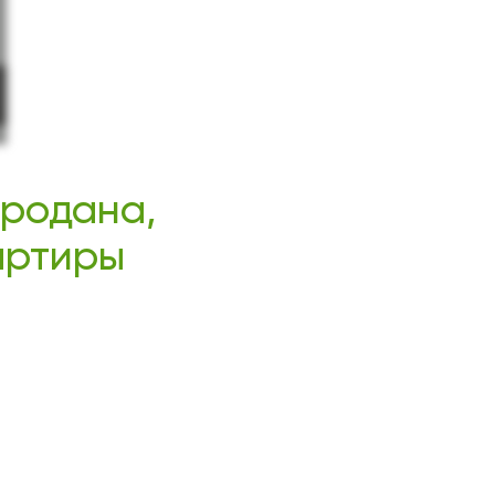
продана,
вартиры