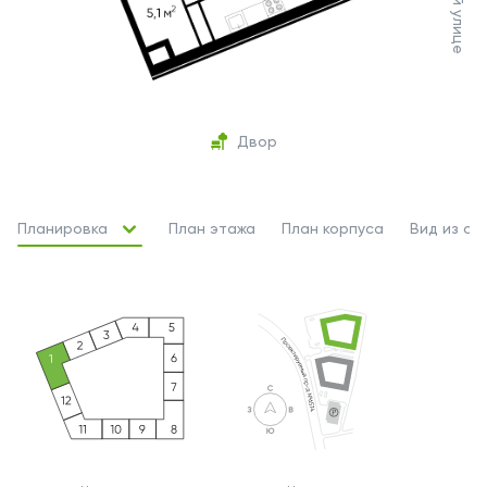
Двор
Планировка
План этажа
План корпуса
Вид из ок