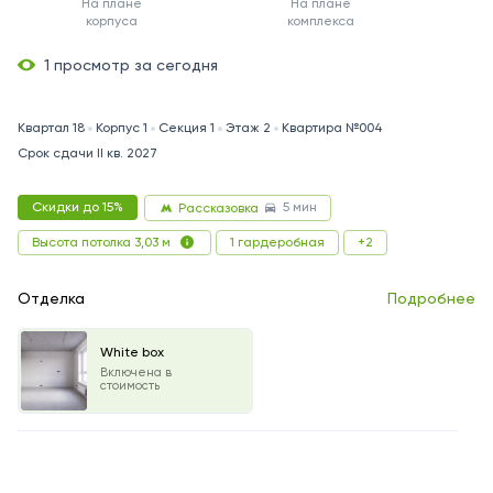
На плане
На плане
корпуса
комплекса
1 просмотр за сегодня
Квартал 18
Корпус 1
Секция 1
Этаж 2
Квартира №004
Срок сдачи II кв. 2027
5 мин
Скидки до 15%
Рассказовка
1 гардеробная
+2
Высота потолка 3,03 м
Отделка
Подробнее
White box
Включена в
стоимость