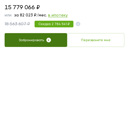
15779066
15 779 066
₽
или
за
82 023
₽/мес.
в ипотеку
18 563 607 ₽
Скидка 2 784 541 ₽
Забронировать
Перезвоните мне