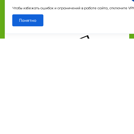
Квартал 18
Корп. 1
Секц. 12
Этаж 8/17
№619
Чтобы избежать ошибок и ограничений в работе сайта, отключите VP
Понятно
5 мин
Рассказовка
28 117 300 ₽