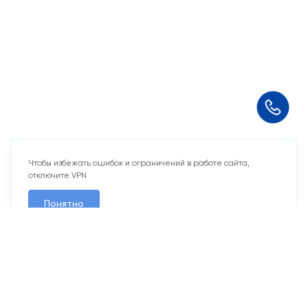
Чтобы избежать ошибок и ограничений в работе сайта,
отключите VPN
Понятно
2 свободных места
Машино-места
от 2 969 243 ₽