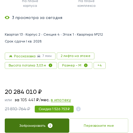
На плане
На плане
корпуса
комплекса
3 просмотра за сегодня
Квартал 13
Корпус 2
Секция 4
Этаж 1
Квартира №212
Срок сдачи I кв. 2028
7 мин
2 лифта на этаже
Рассказовка
+4
Высота потолка 3,03 м
Размер - M
20284010
20 284 010
₽
или
за
105 441
₽/мес.
в ипотеку
21 810 764 ₽
Скидка 1 526 753 ₽
Забронировать
Перезвоните мне