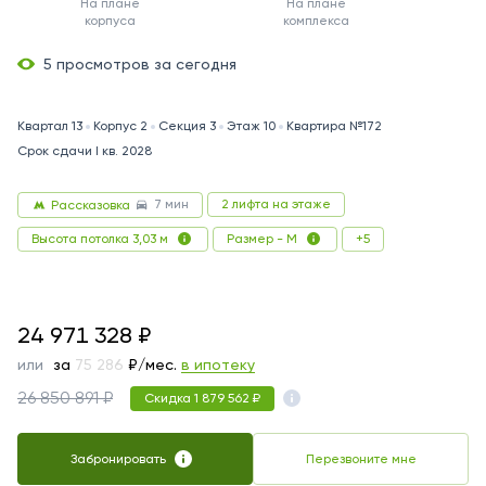
На плане
На плане
корпуса
комплекса
5 просмотров за сегодня
Квартал 13
Корпус 2
Секция 3
Этаж 10
Квартира №172
Срок сдачи I кв. 2028
7 мин
2 лифта на этаже
Рассказовка
+5
Высота потолка 3,03 м
Размер - M
24971328
24 971 328
₽
или
за
129 807
₽/мес.
в ипотеку
26 850 891 ₽
Скидка 1 879 562 ₽
Забронировать
Перезвоните мне