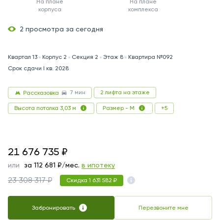
На плане
На плане
корпуса
комплекса
2 просмотра за сегодня
Квартал 13
Корпус 2
Секция 2
Этаж 8
Квартира №092
Срок сдачи I кв. 2028
7 мин
2 лифта на этаже
Рассказовка
+5
Высота потолка 3,03 м
Размер - M
21676735
21 676 735
₽
или
за
112 681
₽/мес.
в ипотеку
23 308 317 ₽
Скидка 1 631 582 ₽
Забронировать
Перезвоните мне