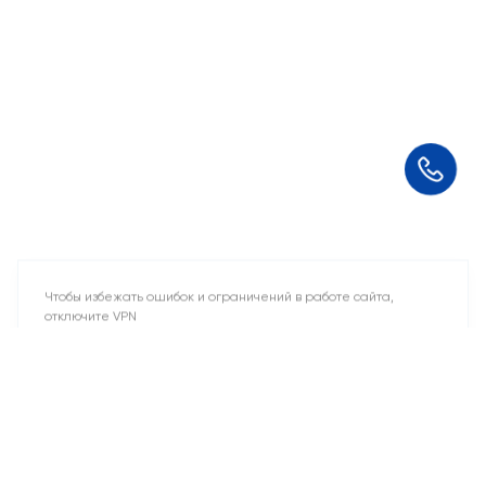
Чтобы избежать ошибок и ограничений в работе сайта,
отключите VPN
Понятно
2 свободных места
Машино-места
от 2 969 243 ₽