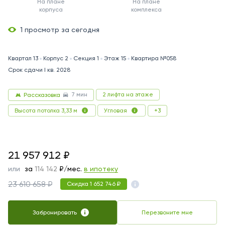
На плане
На плане
корпуса
комплекса
1 просмотр за сегодня
Квартал 13
Корпус 2
Секция 1
Этаж 15
Квартира №058
Срок сдачи I кв. 2028
7 мин
2 лифта на этаже
Рассказовка
+3
Высота потолка 3,33 м
Угловая
21957912
21 957 912
₽
или
за
114 142
₽/мес.
в ипотеку
23 610 658 ₽
Скидка 1 652 746 ₽
Забронировать
Перезвоните мне