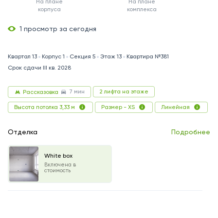
На плане
На плане
корпуса
комплекса
1 просмотр за сегодня
Квартал 13
Корпус 1
Секция 5
Этаж 13
Квартира №381
Срок сдачи III кв. 2028
7 мин
2 лифта на этаже
Рассказовка
Высота потолка 3,33 м
Размер - XS
Линейная
Отделка
Подробнее
White box
Включена в
стоимость