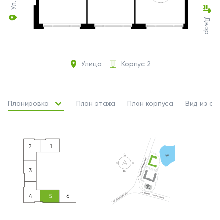
Двор
Улица
Корпус 2
Планировка
План этажа
План корпуса
Вид из ок