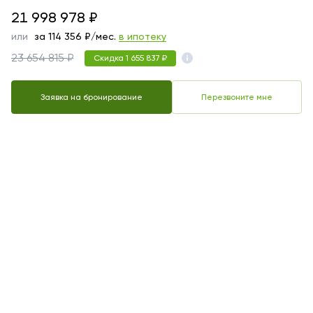
21998978
21 998 978
₽
или
за
114 356
₽/мес.
в ипотеку
23 654 815 ₽
Скидка 1 655 837 ₽
Заявка на бронирование
Перезвоните мне