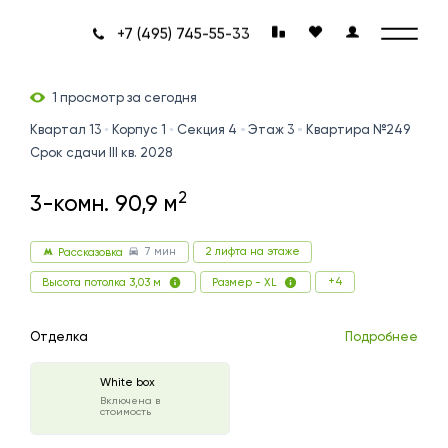
+7 (495) 745-55-33
1 просмотр за сегодня
Квартал 13
Корпус 1
Секция 4
Этаж 3
Квартира №249
Срок сдачи III кв. 2028
2
3-комн. 90,9 м
7 мин
2 лифта на этаже
Рассказовка
+4
Высота потолка 3,03 м
Размер - XL
Отделка
Подробнее
White box
Включена в
стоимость