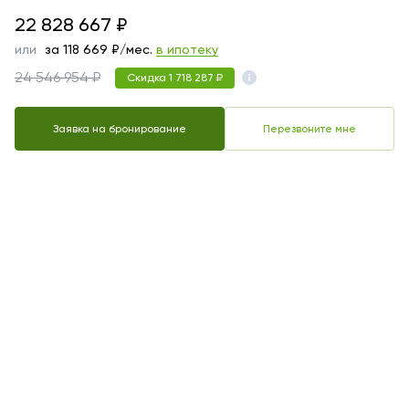
22828667
22 828 667
₽
или
за
118 669
₽/мес.
в ипотеку
24 546 954 ₽
Скидка 1 718 287 ₽
Заявка на бронирование
Перезвоните мне