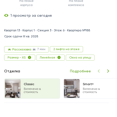
На плане
На плане
корпуса
комплекса
1 просмотр за сегодня
Квартал 13
Корпус 1
Секция 3
Этаж 6
Квартира №188
Срок сдачи III кв. 2028
7 мин
2 лифта на этаже
Рассказовка
Окна на улицу
Размер - XS
Линейная
Отделка
Подробнее
Classic
Smart+
Включена в
Включена в
стоимость
стоимость