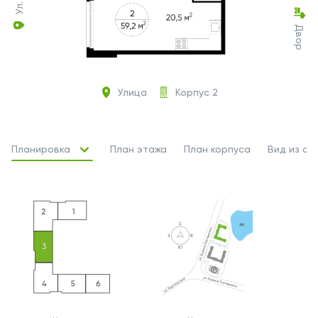
Двор
Улица
Корпус 2
Планировка
План этажа
План корпуса
Вид из ок