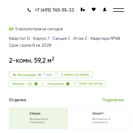
+7 (495) 745-55-33
5 просмотров за сегодня
Квартал 13
Корпус 1
Секция 3
Этаж 2
Квартира №168
Срок сдачи III кв. 2028
2
2-комн. 59,2 м
7 мин
2 лифта на этаже
Рассказовка
Окна на улицу
Размер - XS
Линейная
Отделка
Подробнее
Classic
Smart+
Включена в
Включена в
стоимость
стоимость