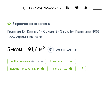
+7 (495) 745-55-33
3 просмотра за сегодня
Квартал 13
Корпус 1
Секция 2
Этаж 16
Квартира №156
Срок сдачи III кв. 2028
2
3-комн. 91,6 м
Без отделки
7 мин
2 лифта на этаже
Рассказовка
+3
Высота потолка 3,33 м
Размер - XL