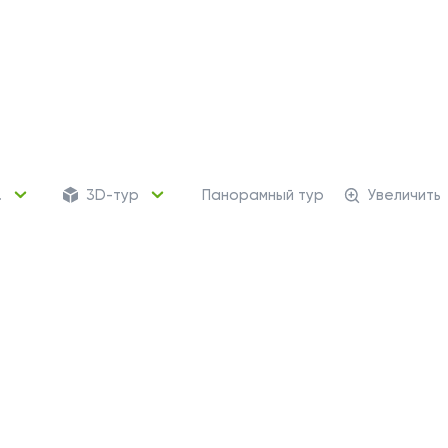
.
3D-тур
Панорамный тур
Увеличить
60 кладовых
Кладовые помещени
от 550 248 ₽
Для хранения сезонных
и крупногабаритных вещей