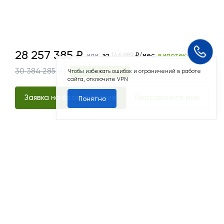
28257385
28 257 385
₽
или
за
146 889
₽/мес.
в ипотеку
Чтобы избежать ошибок и ограничений в работе
30 384 285 ₽
Скидка 2 126 900 ₽
сайта, отключите VPN
Понятно
Заявка на бронирование
Перезвоните мне
я