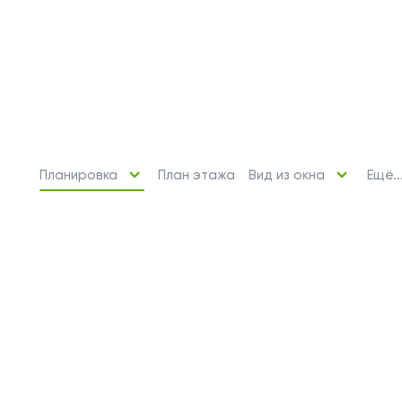
Планировка
Вид из окна
Ещё..
План этажа
2 свободных места
Машино-места
от 2 969 243 ₽
Парковочное место для машины
или мотоцикла