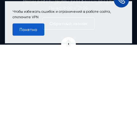
Режим работы группы телефонных продаж
Пн-вс: 9:00 – 21:00
Чтобы избежать ошибок и ограничений в работе сайта,
отключите VPN
Обратный звонок
Понятно
Проекты
Квартиры
Коммерция
О компании
Ипотека
Онлайн-сервисы
Абсолютный сервис
Абсолютные М
2
Новости
Контакты
© 2012-2026 АБСОЛЮТ НЕДВИЖИМОСТЬ. Все права защищены.
Любая информация, представленная на данном сайте, носит
исключительно информационный характер и ни при каких условиях
не является публичной офертой, определяемой положениями