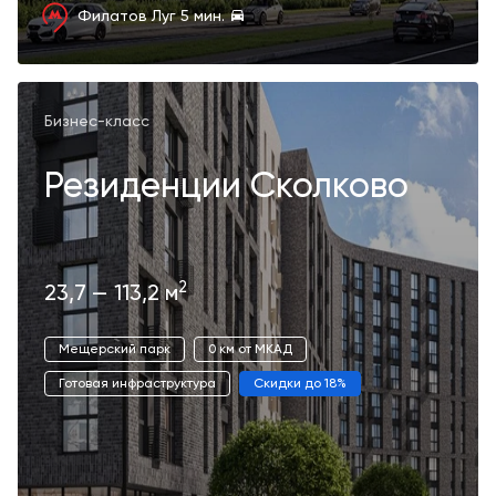
Филатов Луг
5 мин.
Бизнес-класс
Резиденции Сколково
2
23,7 — 113,2 м
Мещерский парк
0 км от МКАД
Готовая инфраструктура
Скидки до 18%