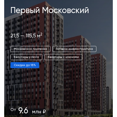
Первый Московский
2
21,5 — 115,5 м
Московская прописка
Готовая инфраструктура
Квартиры у леса
Квартиры с ключами
Скидки до 18%
9.6
От
млн ₽