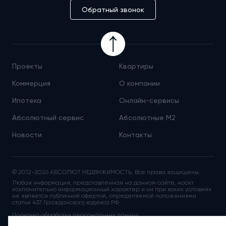
Обратный звонок
Проекты
Квартиры
Коммерция
О компании
Ипотека
Онлайн-сервисы
Абсолютный сервис
Абсолютные М
2
Новости
Контакты
© 2012-2026 АБСОЛЮТ НЕДВИЖИМОСТЬ. Все права защищены.
Любая информация, представленная на данном сайте, носит
исключительно информационный характер и ни при каких условиях
не является публичной офертой, определяемой положениями
статьи 437 Гражданского кодекса РФ.
Политика обработки персональных данных