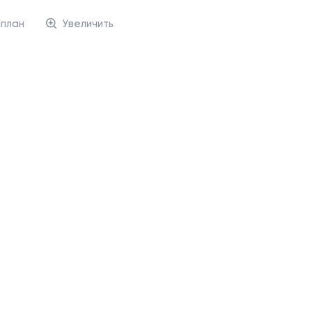
нплан
Увеличить
ино-места
2
2
о 13,25 м
Машино-место 13,25 м
Паркинг сдан
Люберцы
Этаж 6
№587