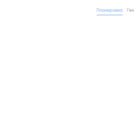
Планировка
Ге
Похожие маш
2
Машино-место 13,25 м
Машино-мест
Паркинг сдан
Паркинг сдан
Люберцы
Люберцы
Этаж 6
№589
Этаж 6
№590