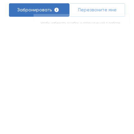
Понятно
Забронировать
Перезвоните мне
1
7
2
Машино-место 13,25 м
Паркинг сдан
Люберцы
Этаж 6
№591