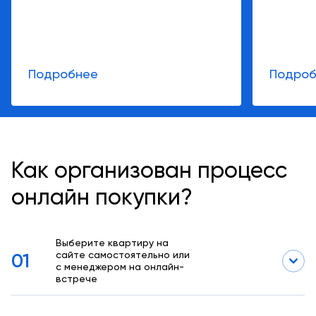
Подробнее
Подроб
Как организован процесс
онлайн покупки?
Выберите квартиру на
01
сайте самостоятельно или
с менеджером на онлайн-
встрече
Менеджеры Абсолют Недвижимость проведут встречу в