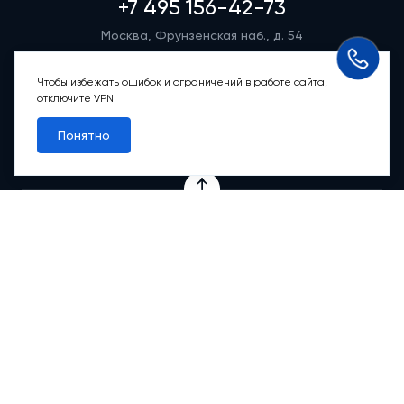
+7 495 156-42-73
Москва, Фрунзенская наб., д. 54
Режим работы группы телефонных продаж
Пн-вс: 9:00 – 21:00
Чтобы избежать ошибок и ограничений в работе сайта,
отключите VPN
Обратный звонок
Понятно
Проекты
Квартиры
Коммерция
О компании
Ипотека
Онлайн-сервисы
Абсолютный сервис
Абсолютные М
2
Новости
Контакты