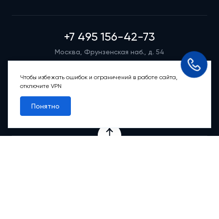
+7 495 156-42-73
Москва, Фрунзенская наб., д. 54
Режим работы группы телефонных продаж
Пн-вс: 9:00 – 21:00
Чтобы избежать ошибок и ограничений в работе сайта,
отключите VPN
Обратный звонок
Понятно
Проекты
Квартиры
Коммерция
О компании
Ипотека
Онлайн-сервисы
Абсолютный сервис
Абсолютные М
2