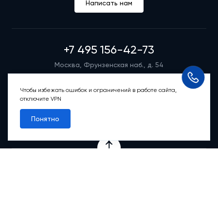
Написать нам
+7 495 156-42-73
Москва, Фрунзенская наб., д. 54
Режим работы группы телефонных продаж
Пн-вс: 9:00 – 21:00
Чтобы избежать ошибок и ограничений в работе сайта,
отключите VPN
Обратный звонок
Понятно
Проекты
Квартиры
Коммерция
О компании
Ипотека
Онлайн-сервисы