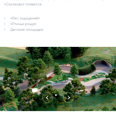
«Сколково» появятся:
«Лес ощущений»
«Птичья роща»
Детская площадка