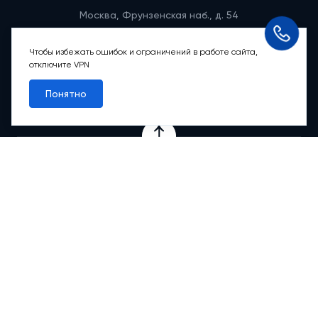
Москва, Фрунзенская наб., д. 54
Режим работы группы телефонных продаж
Пн-вс: 9:00 – 21:00
Чтобы избежать ошибок и ограничений в работе сайта,
отключите VPN
Обратный звонок
Понятно
Проекты
Квартиры
Коммерция
О компании
Ипотека
Онлайн-сервисы
Абсолютный сервис
Абсолютные М
2
Новости
Контакты
© 2012-2026 АБСОЛЮТ НЕДВИЖИМОСТЬ. Все права защищены.