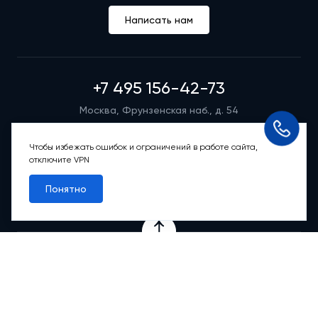
Написать нам
+7 495 156-42-73
Москва, Фрунзенская наб., д. 54
Режим работы группы телефонных продаж
Пн-вс: 9:00 – 21:00
Чтобы избежать ошибок и ограничений в работе сайта,
отключите VPN
Обратный звонок
Понятно
Проекты
Квартиры
Коммерция
О компании
Ипотека
Онлайн-сервисы