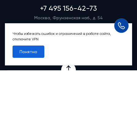
+7 495 156-42-73
Москва, Фрунзенская наб., д. 54
Режим работы группы телефонных продаж
Пн-вс: 9:00 – 21:00
Чтобы избежать ошибок и ограничений в работе сайта,
отключите VPN
Обратный звонок
Понятно
Проекты
Квартиры
Коммерция
О компании
Ипотека
Онлайн-сервисы
Абсолютный сервис
Абсолютные М
2
Новости
Контакты