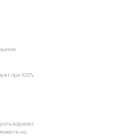
 жилом
ует при 100%
брать вариант
 можете на