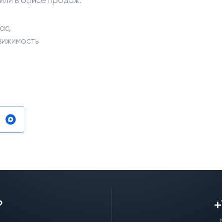
или в офисе продаж.
ас,
вижимость
?
+