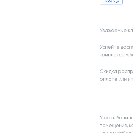
Люберцы
Уважаемые кл
Успейте восп
комплексе «Л
Скидка распр
оплате или и
Узнать больш
помещения, к