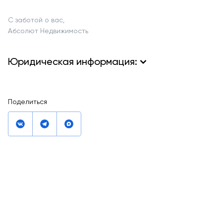
С заботой о вас,
Абсолют Недвижимость
Юридическая информация:
Акция действует до 31 марта 2026 года. Ипотека
не сочетается с долгосрочным бронированием и скидками
Поделиться
по лимитированному пулу квартир. Программа
распространяются на покупку квартир в 5 корпусе 11 Фазы
строительства.