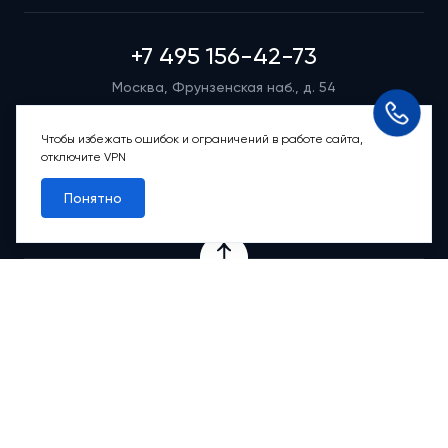
+7 495 156-42-73
Москва, Фрунзенская наб., д. 54
Режим работы группы телефонных продаж
Пн-вс: 9:00 – 21:00
Чтобы избежать ошибок и ограничений в работе сайта,
отключите VPN
Обратный звонок
Понятно
Проекты
Квартиры
Коммерция
О компании
Ипотека
Онлайн-сервисы
Абсолютный сервис
Абсолютные М
2
Новости
Контакты