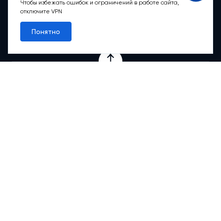
Пн-вс: 9:00 – 21:00
Чтобы избежать ошибок и ограничений в работе сайта,
отключите VPN
Обратный звонок
Понятно
Проекты
Квартиры
Коммерция
О компании
Ипотека
Онлайн-сервисы
Абсолютный сервис
Абсолютные М
2
Новости
Контакты
© 2012-2026 АБСОЛЮТ НЕДВИЖИМОСТЬ. Все права защищены.
Любая информация, представленная на данном сайте, носит
исключительно информационный характер и ни при каких условиях
не является публичной офертой, определяемой положениями
статьи 437 Гражданского кодекса РФ.