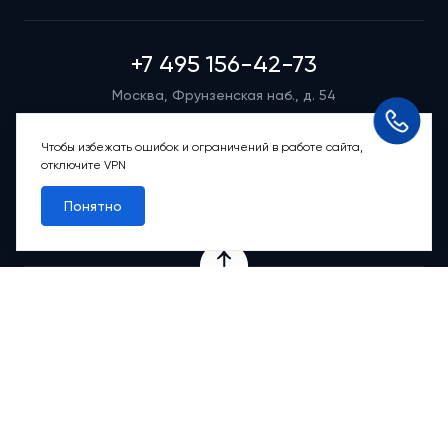
+7 495 156-42-73
Москва, Фрунзенская наб., д. 54
Режим работы группы телефонных продаж
Пн-вс: 9:00 – 21:00
Чтобы избежать ошибок и ограничений в работе сайта,
отключите VPN
Обратный звонок
Понятно
Проекты
Квартиры
Коммерция
О компании
Ипотека
Онлайн-сервисы
Абсолютный сервис
Абсолютные М
2
Новости
Контакты