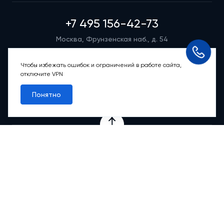
+7 495 156-42-73
Москва, Фрунзенская наб., д. 54
Режим работы группы телефонных продаж
Пн-вс: 9:00 – 21:00
Чтобы избежать ошибок и ограничений в работе сайта,
отключите VPN
Обратный звонок
Понятно
Проекты
Квартиры
Коммерция
О компании
Ипотека
Онлайн-сервисы
Абсолютный сервис
Абсолютные М
2
Новости
Контакты