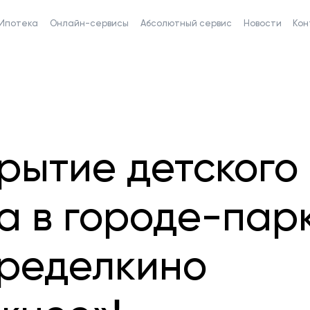
Ипотека
Онлайн-сервисы
Абсолютный сервис
Новости
Кон
рытие детского
а в городе-пар
ределкино