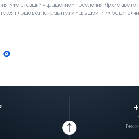
ния, уже ставший украшением поселения. Яркие цвета 
тская площадка понравятся и малышам, и их родителям
?
+
Режим