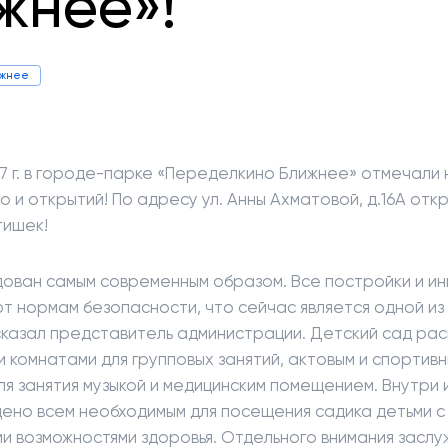
жнее»!
ижнее
17 г. в городе-парке «Переделкино Ближнее» отмечали 
но и открытий! По адресу ул. Анны Ахматовой, д.16А отк
тишек!
ован самым современным образом. Все постройки и и
т нормам безопасности, что сейчас является одной из 
сказал представитель администрации. Детский сад ра
 комнатами для групповых занятий, актовым и спортивн
ля занятия музыкой и медицинским помещением. Внутри 
ено всем необходимым для посещения садика детьми с
и возможностями здоровья. Отдельного внимания засл