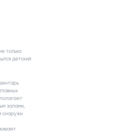
не только
рылся детский
нвентарь
главных
сполагает
ым залами,
и снаружи
уживает