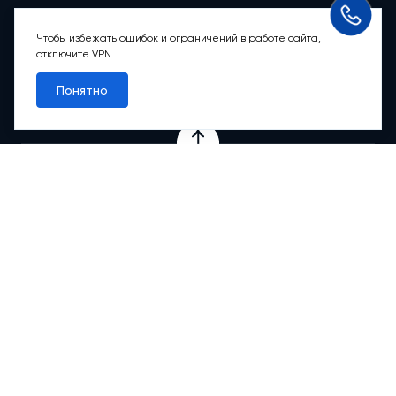
Режим работы группы телефонных продаж
Пн-вс: 9:00 – 21:00
Чтобы избежать ошибок и ограничений в работе сайта,
отключите VPN
Обратный звонок
Понятно
Проекты
Квартиры
Коммерция
О компании
Ипотека
Онлайн-сервисы
Абсолютный сервис
Абсолютные М
2
Новости
Контакты
© 2012-2026 АБСОЛЮТ НЕДВИЖИМОСТЬ. Все права защищены.
Любая информация, представленная на данном сайте, носит