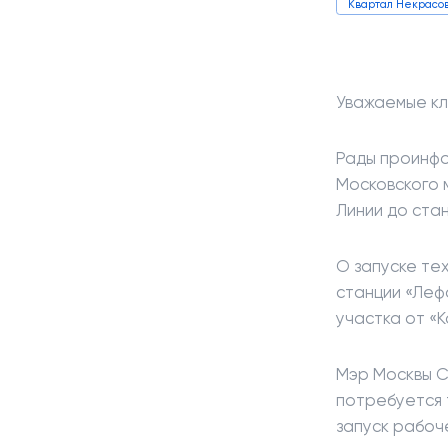
Квартал Некрасо
Уважаемые кл
Рады проинфо
Московского 
Линии до ста
О запуске те
станции «Леф
участка от «К
Мэр Москвы С
потребуется 
запуск рабоч