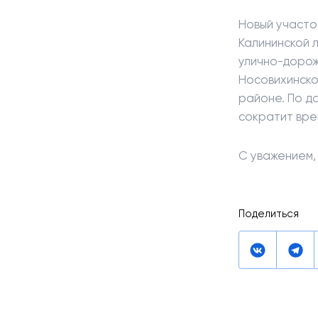
Новый участо
Калининской 
улично-дорож
Носовихинско
районе. По д
сократит врем
C уважением,
Поделиться