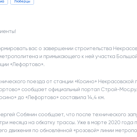
вка
Люберцы
иенты!
рмировать вас о завершении строительства Некрасов
метрополитена и примыкающего к ней участка Большой
нции «Лефортово».
хнического поезда от станции «Косино» Некрасовской 
ортово» сообщает официальный портал Строй-Мос.ру
осино» до «Лефортово» составила 14,4 км.
ергей Собянин сообщает, что после технического зап
три месяца на обкатку трассы. Уже в марте 2020 года 
его движения по обновлённой «розовой» линии метроп