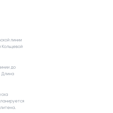
ской линии
 Кольцевой
линии до
. Длина
уска
планируется
олитена.