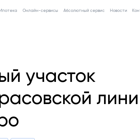
Ипотека
Онлайн-сервисы
Абсолютный сервис
Новости
Кон
ый участок
расовской лини
ро