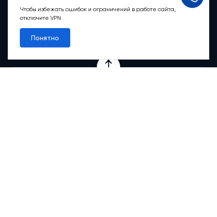
Пн-вс: 9:00 – 21:00
Чтобы избежать ошибок и ограничений в работе сайта,
отключите VPN
Обратный звонок
Понятно
Проекты
Квартиры
Коммерция
О компании
Ипотека
Онлайн-сервисы
Абсолютный сервис
Абсолютные М
2
Новости
Контакты
© 2012-2026 АБСОЛЮТ НЕДВИЖИМОСТЬ. Все права защищены.
Любая информация, представленная на данном сайте, носит
исключительно информационный характер и ни при каких условиях
не является публичной офертой, определяемой положениями