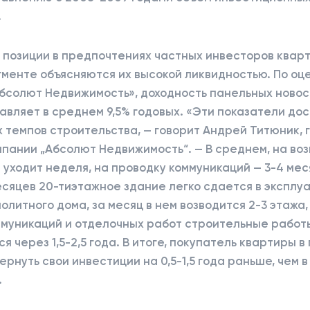
.
позиции в предпочтениях частных инвесторов кварт
менте объясняются их высокой ликвидностью. По оц
Абсолют Недвижимость», доходность панельных ново
авляет в среднем 9,5% годовых. «Эти показатели до
 темпов строительства, — говорит Андрей Титюник,
пании „Абсолют Недвижимость“. — В среднем, на во
 уходит неделя, на проводку коммуникаций — 3-4 мес
есяцев 20-тиэтажное здание легко сдается в эксплу
олитного дома, за месяц в нем возводится 2-3 этажа,
ммуникаций и отделочных работ строительные работ
я через 1,5-2,5 года. В итоге, покупатель квартиры 
ернуть свои инвестиции на 0,5-1,5 года раньше, чем в
.