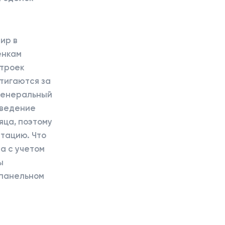
ир в
енкам
строек
стигаются за
 генеральный
зведение
яца, поэтому
атацию. Что
 а с учетом
ы
в панельном