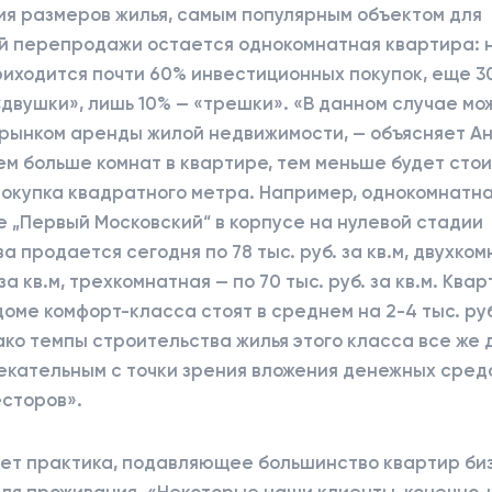
ия размеров жилья, самым популярным объектом для
 перепродажи остается однокомнатная квартира: 
иходится почти 60% инвестиционных покупок, еще 3
двушки», лишь 10% — «трешки». «В данном случае мо
 рынком аренды жилой недвижимости, — объясняет А
ем больше комнат в квартире, тем меньше будет стои
окупка квадратного метра. Например, однокомнатна
 „Первый Московский“ в корпусе на нулевой стадии
а продается сегодня по 78 тыс. руб. за кв.м, двухком
. за кв.м, трехкомнатная — по 70 тыс. руб. за кв.м. Ква
оме комфорт-класса стоят в среднем на 2-4 тыс. руб.
ко темпы строительства жилья этого класса все же 
екательным с точки зрения вложения денежных сред
есторов».
ает практика, подавляющее большинство квартир би
ля проживания. «Некоторые наши клиенты, конечно, 