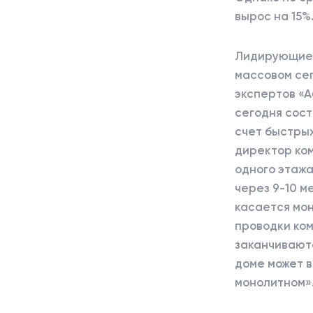
вырос на 15%
Лидирующие 
массовом сег
экспертов «
сегодня сост
счет быстрых
директор ком
одного этажа
через 9-10 м
касается мон
проводки ко
заканчиваютс
доме может в
монолитном»