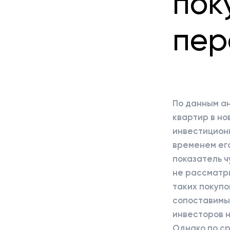
пок
пер
По данным а
квартир в н
инвестиционн
временем ег
показатель ч
не рассматр
таких покупо
сопоставимы 
инвесторов 
Однако по с