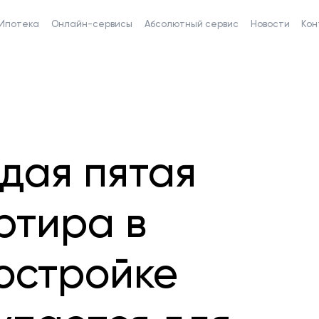
Ипотека
Онлайн-сервисы
Абсолютный сервис
Новости
Кон
дая пятая
ртира в
остройке