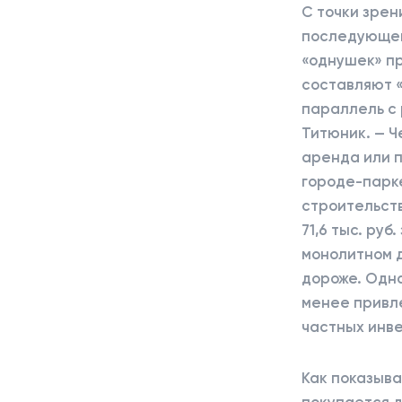
С точки зрен
последующей
«однушек» пр
составляют «
параллель с
Титюник. — Ч
аренда или п
городе-парке
строительств
71,6 тыс. руб
монолитном д
дороже. Одна
менее привл
частных инв
Как показыв
покупается д