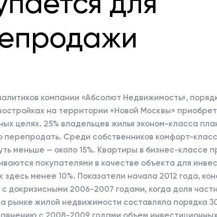
упается для
епродажи
налитиков компании «Абсолют Недвижимость», поряд
овостройках на территории «Новой Москвы» приобре
ых целях. 25% владельцев жилья эконом-класса пла
о перепродать. Среди собственников комфорт-класс
уть меньше — около 15%. Квартиры в бизнес-классе 
иваются покупателями в качестве объекта для инве
к здесь менее 10%. Показатели начала 2012 года, кон
с докризисными 2006-2007 годами, когда доля част
на рынке жилой недвижимости составляла порядка 3
равнению с 2008-2009 годами объем инвестиционны