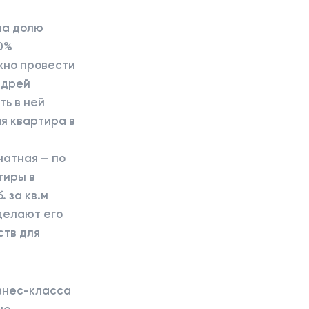
на долю
0%
жно провести
ндрей
ть в ней
я квартира в
натная — по
ртиры в
 за кв.м
делают его
ств для
знес-класса
не