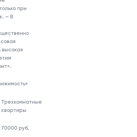
только при
. — В
й
существенно
ссовая
ь высокая
 этим
оит».
вижимость»
Трехкомнатные
квартиры
70000 руб.