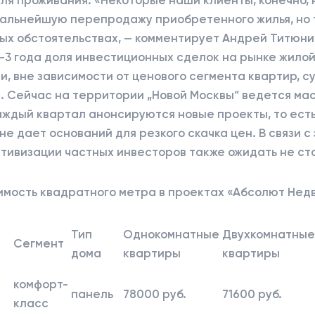
альнейшую перепродажу приобретенного жилья, но 
ых обстоятельствах, — комментирует Андрей Титюник
-3 года доля инвестиционных сделок на рынке жило
, вне зависимости от ценового сегмента квартир, 
. Сейчас на территории „Новой Москвы“ ведется ма
аждый квартал анонсируются новые проекты, то ест
не дает оснований для резкого скачка цен. В связи с
тивизации частных инвесторов также ожидать не ст
имость квадратного метра в проектах «Абсолют Нед
Тип
Однокомнатные
Двухкомнатные
Сегмент
дома
квартиры
квартиры
комфорт-
панель
78000 руб.
71600 руб.
класс