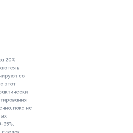
ка 20%
таются в
нируют со
а этот
практически
стирования —
ечно, пока не
ных
0-35%.
х сделок