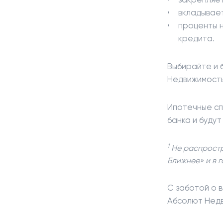
вкладывает
проценты н
кредита.
Выбирайте и 
Недвижимость
Ипотечные сп
банка и будут
1
Не распростр
Ближнее» и в 
С заботой о в
Абсолют Нед