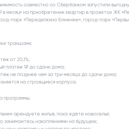
ижимость совместно со Сбербанком запустили выгодн
1₽ в месяц» на приобретение квартир в проектах ЖК «Р
ород-парк «Переделкино Ближнее», город-парк «Первы
еки траншами:
теж от 20,1%;
й платеж 1₽ до сдачи дома;
теж не позднее чем за три месяца до сдачи дома;
аняется на строящиеся корпуса.
а программы:
твием арендуете жильё, пока ждёте новоселья;
о занимаетесь накоплениями на будущее;
е цену квартиры и условия по ипотеке;