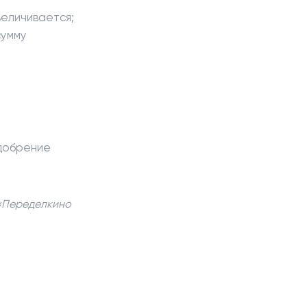
величивается;
сумму
одобрение
 «Переделкино