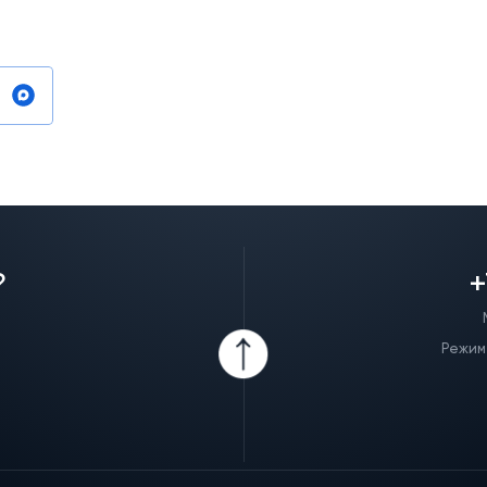
?
+
Режим