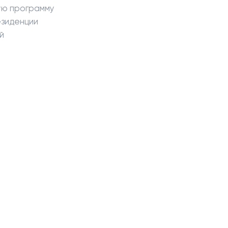
ую программу
езиденции
й