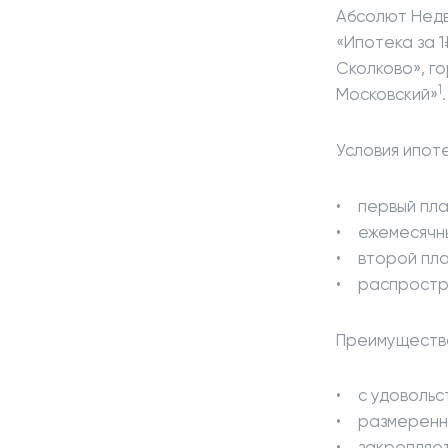
Абсолют Недв
«Ипотека за 
Сколково», г
1
Московский»
.
Условия ипот
первый пла
ежемесячны
второй пла
распростр
Преимуществ
с удовольс
размеренн
закрепляет