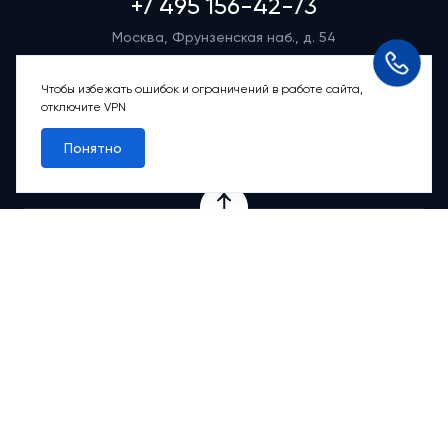
+7 495 156-42-73
Москва, Фрунзенская наб., д. 54
Режим работы группы телефонных продаж
Пн-вс: 9:00 – 21:00
Чтобы избежать ошибок и ограничений в работе сайта,
отключите VPN
Обратный звонок
Понятно
Проекты
Квартиры
Коммерция
О компании
Ипотека
Онлайн-сервисы
Абсолютный сервис
Абсолютные М
2
Новости
Контакты